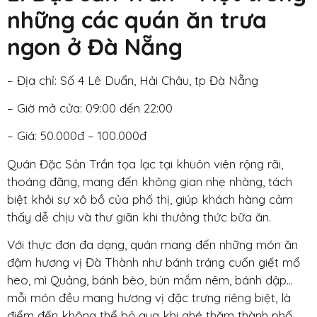
những
các quán ăn trưa
ngon ở Đà Nẵng
– Địa chỉ: Số 4 Lê Duẩn, Hải Châu, tp Đà Nẵng
– Giờ mở cửa: 09:00 đến 22:00
– Giá: 50.000đ – 100.000đ
Quán Đặc Sản Trần tọa lạc tại khuôn viên rộng rãi,
thoáng đãng, mang đến không gian nhẹ nhàng, tách
biệt khỏi sự xô bồ của phố thị, giúp khách hàng cảm
thấy dễ chịu và thư giãn khi thưởng thức bữa ăn.
Với thực đơn đa dạng, quán mang đến những món ăn
đậm hương vị Đà Thành như bánh tráng cuốn giết mổ
heo, mì Quảng, bánh bèo, bún mắm nêm, bánh đập…
mỗi món đều mang hương vị đặc trưng riêng biệt, là
điểm đến không thể bỏ qua khi ghé thăm thành phố