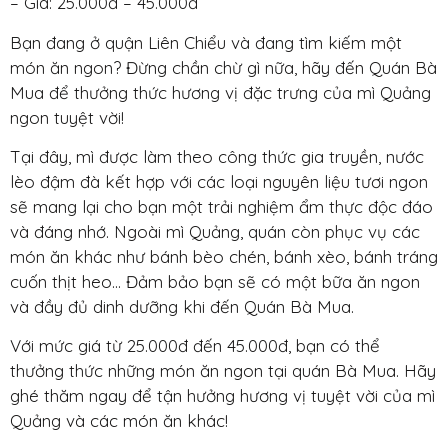
– Giá: 25.000đ – 45.000đ
Bạn đang ở quận Liên Chiểu và đang tìm kiếm một
món ăn ngon? Đừng chần chừ gì nữa, hãy đến Quán Bà
Mua để thưởng thức hương vị đặc trưng của mì Quảng
ngon tuyệt vời!
Tại đây, mì được làm theo công thức gia truyền, nước
lèo đậm đà kết hợp với các loại nguyên liệu tươi ngon
sẽ mang lại cho bạn một trải nghiệm ẩm thực độc đáo
và đáng nhớ. Ngoài mì Quảng, quán còn phục vụ các
món ăn khác như bánh bèo chén, bánh xèo, bánh tráng
cuốn thịt heo… Đảm bảo bạn sẽ có một bữa ăn ngon
và đầy đủ dinh dưỡng khi đến Quán Bà Mua.
Với mức giá từ 25.000đ đến 45.000đ, bạn có thể
thưởng thức những món ăn ngon tại quán Bà Mua. Hãy
ghé thăm ngay để tận hưởng hương vị tuyệt vời của mì
Quảng và các món ăn khác!