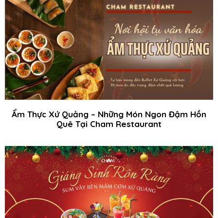
Ẩm Thực Xứ Quảng – Những Món Ngon Đậm Hồn
Quê Tại Cham Restaurant