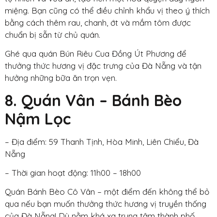
miệng. Bạn cũng có thể điều chỉnh khẩu vị theo ý thích
bằng cách thêm rau, chanh, ớt và mắm tôm được
chuẩn bị sẵn từ chủ quán.
Ghé qua quán Bún Riêu Cua Đồng Út Phương để
thưởng thức hương vị đặc trưng của Đà Nẵng và tận
hưởng những bữa ăn trọn vẹn.
8. Quán Vân – Bánh Bèo
Nậm Lọc
– Địa điểm: 59 Thanh Tịnh, Hòa Minh, Liên Chiểu, Đà
Nẵng
– Thời gian hoạt động: 11h00 – 18h00
Quán Bánh Bèo Cô Vân – một điểm đến không thể bỏ
qua nếu bạn muốn thưởng thức hương vị truyền thống
của Đà Nẵng! Dù nằm khá xa trung tâm thành phố