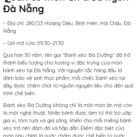
Đà Nẵng
– Địa chỉ: 280/23 Hoàng Diệu, Bình Hiên, Hải Châu, Đà
Nẵng
– Giờ mở cửa: 09:30–21:30
Qua hơn 30 năm, tên gọi “Bánh xèo Bà Dưỡng” đã trở
thành biểu tượng cho hương vị đặc trưng của món
bánh xèo tại Đà Nẵng. Với nguyên tắc hàng đầu là
đảm bảo vệ sinh thực phẩm, mỗi chiếc bánh xèo tại
đây được chăm chút từ nguồn nguyên liệu cho đến quá
trình chế biến.
Bánh xèo Bà Dưỡng không chỉ là một món ăn mà còn
là một nghệ thuật. Nhân bánh được làm từ thịt bò ướp
gia vị, tôm tươi và giá sống, khiến cho mỗi miếng bánh
xèo trở nên đậm đà và hấp dẫn. Điểm đặc biệt của
món này chính là nước chấm được chế biến từ nước