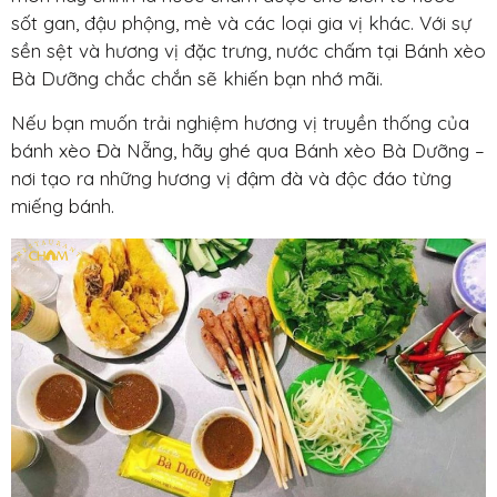
sốt gan, đậu phộng, mè và các loại gia vị khác. Với sự
sền sệt và hương vị đặc trưng, nước chấm tại Bánh xèo
Bà Dưỡng chắc chắn sẽ khiến bạn nhớ mãi.
Nếu bạn muốn trải nghiệm hương vị truyền thống của
bánh xèo Đà Nẵng, hãy ghé qua Bánh xèo Bà Dưỡng –
nơi tạo ra những hương vị đậm đà và độc đáo từng
miếng bánh.