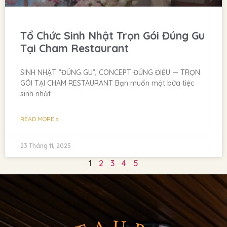
Tổ Chức Sinh Nhật Trọn Gói Đúng Gu
Tại Cham Restaurant
SINH NHẬT “ĐÚNG GU”, CONCEPT ĐÚNG ĐIỆU — TRỌN
GÓI TẠI CHAM RESTAURANT Bạn muốn một bữa tiệc
sinh nhật
READ MORE »
23 Tháng 11, 2025
1
2
3
4
5