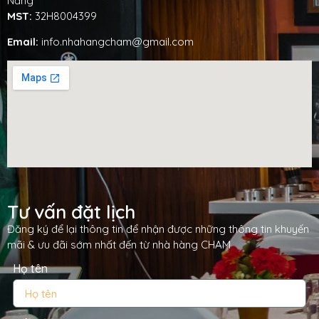
Nẵng
MST:
32H8004399
Email:
info.nhahangcham@gmail.com
Tư vấn đặt lịch
Đăng ký để lại thông tin để nhận được những thông tin khuyến
mãi & ưu đãi sớm nhất đến từ nhà hàng CHAM
Họ tên