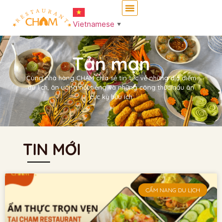
Vietnamese
▼
Tản mạn
Cùng nhà hàng CHAM chia sẻ tin tức về những địa điểm
du lịch, ăn uống nổi tiếng và những công thức nấu ăn
cực kỳ hữu ích
TIN MỚI
CẨM NANG DU LỊCH