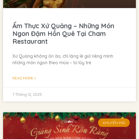
Ẩm Thực Xứ Quảng – Những Món
Ngon Đậm Hồn Quê Tại Cham
Restaurant
Xứ Quảng không ồn ào, chỉ lặng lẽ giữ riêng mình
những món ngon theo mùa – từ lũy tre
READ MORE »
7 Tháng 12, 2025
KHUYẾN MÃI