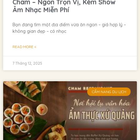
Cham – Ngon Trọn Vị, Kèm Show
Âm Nhạc Miễn Phí
Bạn đang tìm một địa điểm vừa ăn ngon – giá hợp lý –
không gian đẹp – có nhạc
READ MORE »
7 Tháng 12, 2025
CẨM NANG DU LỊCH