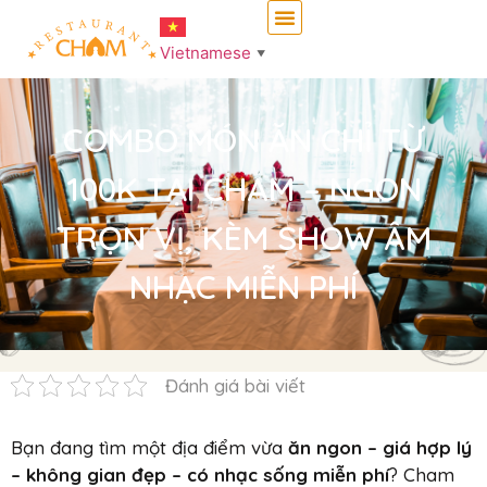
Vietnamese
▼
COMBO MÓN ĂN CHỈ TỪ
100K TẠI CHAM – NGON
TRỌN VỊ, KÈM SHOW ÂM
NHẠC MIỄN PHÍ
Đánh giá bài viết
Bạn đang tìm một địa điểm vừa
ăn ngon – giá hợp lý
– không gian đẹp – có nhạc sống miễn phí
? Cham