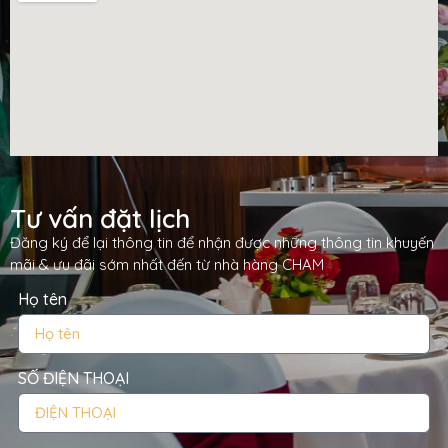
Tư vấn đặt lịch
Đăng ký để lại thông tin để nhận được những thông tin khuyến
mãi & ưu đãi sớm nhất đến từ nhà hàng CHAM
Họ tên
SỐ ĐIỆN THOẠI