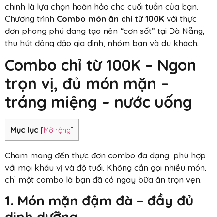
chính là lựa chọn hoàn hảo cho cuối tuần của bạn.
Chương trình
Combo món ăn chỉ từ 100K
với thực
đơn phong phú đang tạo nên “cơn sốt” tại Đà Nẵng,
thu hút đông đảo gia đình, nhóm bạn và du khách.
Combo chỉ từ 100K – Ngon
trọn vị, đủ món mặn –
tráng miệng – nước uống
Mục lục
[
Mở rộng
]
Cham mang đến thực đơn combo đa dạng, phù hợp
với mọi khẩu vị và độ tuổi. Không cần gọi nhiều món,
chỉ một combo là bạn đã có ngay bữa ăn trọn vẹn.
1. Món mặn đậm đà – đầy đủ
dinh dưỡng