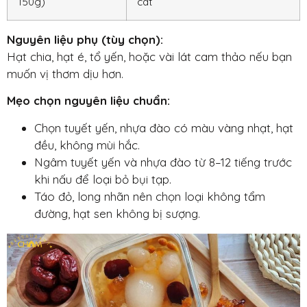
150g)
cát
Nguyên liệu phụ (tùy chọn):
Hạt chia, hạt é, tổ yến, hoặc vài lát cam thảo nếu bạn
muốn vị thơm dịu hơn.
Mẹo chọn nguyên liệu chuẩn:
Chọn tuyết yến, nhựa đào có màu vàng nhạt, hạt
đều, không mùi hắc.
Ngâm tuyết yến và nhựa đào từ 8–12 tiếng
trước
khi nấu để loại bỏ bụi tạp.
Táo đỏ, long nhãn nên chọn loại không tẩm
đường, hạt sen không bị sượng.