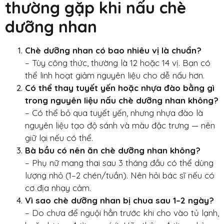
thường gặp khi nấu chè
dưỡng nhan
Chè dưỡng nhan có bao nhiêu vị là chuẩn?
– Tùy công thức, thường là 12 hoặc 14 vị. Bạn có
thể linh hoạt giảm nguyên liệu cho dễ nấu hơn.
Có thể thay tuyết yến hoặc nhựa đào bằng gì
trong nguyên liệu nấu chè dưỡng nhan không?
– Có thể bỏ qua tuyết yến, nhưng nhựa đào là
nguyên liệu tạo độ sánh và màu đặc trưng — nên
giữ lại nếu có thể.
Bà bầu có nên ăn chè dưỡng nhan không?
– Phụ nữ mang thai sau 3 tháng đầu có thể dùng
lượng nhỏ (1–2 chén/tuần). Nên hỏi bác sĩ nếu có
cơ địa nhạy cảm.
Vì sao chè dưỡng nhan bị chua sau 1–2 ngày?
– Do chưa để nguội hẳn trước khi cho vào tủ lạnh,