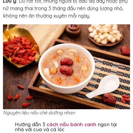
Lưu ý:
Dù rất tốt, nhưng người bị đau dạ dày hoặc phụ
nữ mang thai trong 3 tháng đầu nên dùng lượng nhỏ,
không nên ăn thường xuyên mỗi ngày.
Nguyên liệu nấu chè dưỡng nhan
Hướng dẫn 3
cách nấu bánh canh
ngon tại
nhà với cua và cá lóc