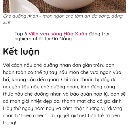
Chè dưỡng nhan – món ngon cho tâm an, da sáng, dáng
xinh
Top 6
Villa ven sông Hòa Xuân
đáng trải
nghiệm nhất tại Đà Nẵng
Kết luận
Với cách nấu chè dưỡng nhan đơn giản trên, bạn
hoàn toàn có thể tự tay nấu món chè vừa ngon vừa
bổ, không cần đến quán. Chỉ cần chuẩn bị đầy đủ
nguyên liệu nấu chè dưỡng nhan, làm đúng công
thức nấu chè dưỡng nhan và bảo quản hợp lý, bạn sẽ
có món giải nhiệt đẹp da, thanh mát cho cả gia đình.
Hãy thử ngay hôm nay và cảm nhận hương vị “dưỡng
nhan từ thiên nhiên” – bí quyết giữ nét tươi trẻ từ bên
trong!