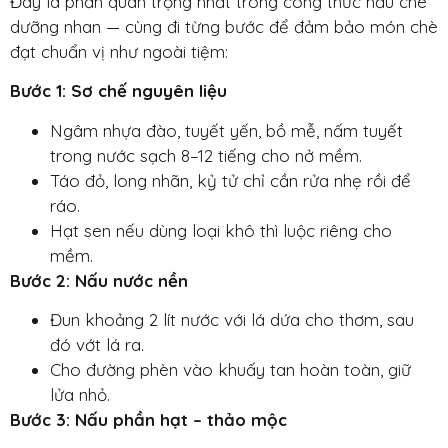
Đây là phần quan trọng nhất trong công thức nấu chè
dưỡng nhan — cùng đi từng bước để đảm bảo món chè
đạt chuẩn vị như ngoài tiệm:
Bước 1: Sơ chế nguyên liệu
Ngâm nhựa đào, tuyết yến, bồ mễ, nấm tuyết
trong nước sạch 8–12 tiếng cho nở mềm.
Táo đỏ, long nhãn, kỷ tử chỉ cần rửa nhẹ rồi để
ráo.
Hạt sen nếu dùng loại khô thì luộc riêng cho
mềm.
Bước 2: Nấu nước nền
Đun khoảng 2 lít nước với lá dứa cho thơm, sau
đó vớt lá ra.
Cho đường phèn
vào khuấy tan hoàn toàn, giữ
lửa nhỏ.
Bước 3: Nấu phần hạt – thảo mộc