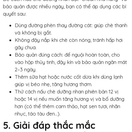
bảo quản được nhiều ngày, bạn có thể áp dụng các bí
quyết sau:
Dùng đường phèn thay đường cát: giúp chè thanh
và không bị gắt.
Không đậy nắp khi chè còn nóng, tránh hấp hơi
gây chua.
Bảo quản đúng cách: để nguội hoàn toàn, cho
vào hộp thủy tinh, đậy kín và bảo quản ngăn mát
2–3 ngày.
Thêm sữa hạt hoặc nước cốt dừa khi dùng lạnh
giúp vị béo nhẹ, tăng hương thơm.
Thử cách nấu chè dưỡng nhan phiên bản 12 vị
hoặc 14 vị
nếu muốn tăng hương vị và bổ dưỡng
hơn (có thể thêm cam thảo, hạt sen tươi, nhãn
nhục, táo tàu đen…).
5. Giải đáp thắc mắc