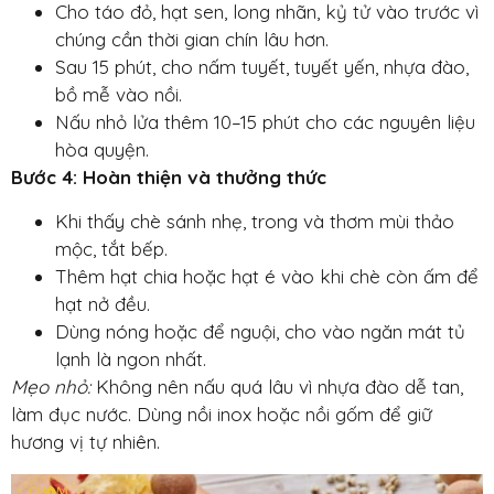
Cho táo đỏ, hạt sen, long nhãn, kỷ tử vào trước vì
chúng cần thời gian chín lâu hơn.
Sau 15 phút, cho nấm tuyết, tuyết yến, nhựa đào,
bồ mễ vào nồi.
Nấu nhỏ lửa thêm 10–15 phút cho các nguyên liệu
hòa quyện.
Bước 4: Hoàn thiện và thưởng thức
Khi thấy chè sánh nhẹ, trong và thơm mùi thảo
mộc, tắt bếp.
Thêm
hạt chia hoặc hạt é vào khi chè còn ấm để
hạt nở đều.
Dùng nóng hoặc để nguội, cho vào ngăn mát tủ
lạnh là ngon nhất.
Mẹo nhỏ:
Không nên nấu quá lâu vì nhựa đào dễ tan,
làm đục nước. Dùng nồi inox hoặc nồi gốm để giữ
hương vị tự nhiên.