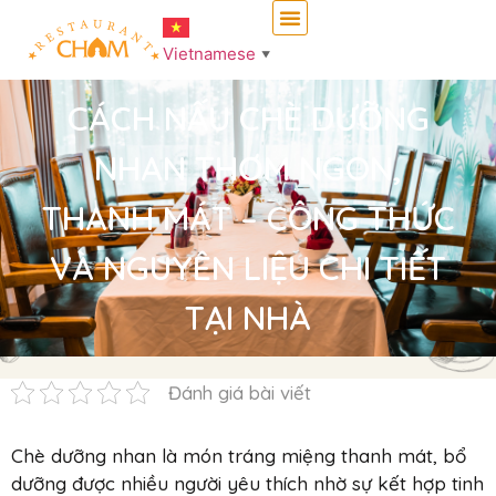
Vietnamese
▼
CÁCH NẤU CHÈ DƯỠNG
NHAN THƠM NGON,
THANH MÁT – CÔNG THỨC
VÀ NGUYÊN LIỆU CHI TIẾT
TẠI NHÀ
Đánh giá bài viết
Chè dưỡng nhan là món tráng miệng thanh mát, bổ
dưỡng được nhiều người yêu thích nhờ sự kết hợp tinh