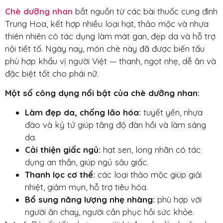
Chè dưỡng nhan
bắt nguồn từ các bài thuốc cung đình
Trung Hoa, kết hợp nhiều loại hạt, thảo mộc và nhựa
thiên nhiên có tác dụng làm mát gan, đẹp da và hỗ trợ
nội tiết tố.
Ngày nay, món chè này đã được biến tấu
phù hợp khẩu vị người Việt — thanh, ngọt nhẹ, dễ ăn và
đặc biệt tốt cho phái nữ.
Một số công dụng nổi bật của chè dưỡng nhan:
Làm đẹp da, chống lão hóa:
tuyết yến, nhựa
đào và kỷ tử giúp tăng độ đàn hồi và làm sáng
da.
Cải thiện giấc ngủ:
hạt sen, long nhãn có tác
dụng an thần, giúp ngủ sâu giấc.
Thanh lọc cơ thể:
các loại thảo mộc giúp giải
nhiệt, giảm mụn, hỗ trợ tiêu hóa.
Bổ sung năng lượng nhẹ nhàng:
phù hợp với
người ăn chay, người cần phục hồi sức khỏe.