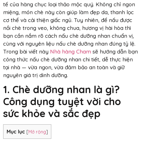
tế của hàng chục loại thảo mộc quý. Không chỉ ngon
miệng, món chè này còn giúp làm đẹp da, thanh lọc
cơ thể và cải thiện giấc ngủ. Tuy nhiên, để nấu được
nồi chè trong veo, không chua, hương vị hài hòa thì
bạn cần nắm rõ cách nấu chè dưỡng nhan chuẩn vị,
cùng với nguyên liệu nấu chè dưỡng nhan đúng tỷ lệ.
Trong bài viết này
Nhà hàng Cham
sẽ hướng dẫn bạn
công thức nấu chè dưỡng nhan chi tiết, dễ thực hiện
tại nhà — vừa ngon, vừa đảm bảo an toàn và giữ
nguyên giá trị dinh dưỡng.
1. Chè dưỡng nhan là gì?
Công dụng tuyệt vời cho
sức khỏe và sắc đẹp
Mục lục
[
Mở rộng
]