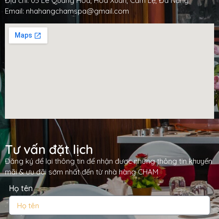
Địa chỉ: 05 Lê Quang Hoà, Hoà Xuân, Cẩm Lệ, Đà Nẵng
Email: nhahangchamspa@gmail.com
Tư vấn đặt lịch
Đăng ký để lại thông tin để nhận được những thông tin khuyến
mãi & ưu đãi sớm nhất đến từ nhà hàng CHAM
Họ tên