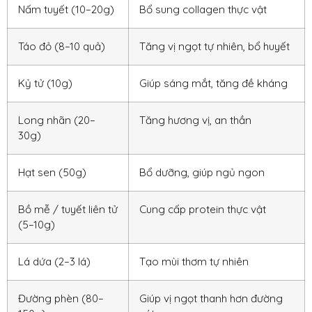
Nấm tuyết (10–20g)
Bổ sung collagen thực vật
Táo đỏ (8–10 quả)
Tăng vị ngọt tự nhiên, bổ huyết
Kỷ tử (10g)
Giúp sáng mắt, tăng đề kháng
Long nhãn (20–
Tăng hương vị, an thần
30g)
Hạt sen (50g)
Bổ dưỡng, giúp ngủ ngon
Bồ mễ / tuyết liên tử
Cung cấp protein thực vật
(5–10g)
Lá dứa (2–3 lá)
Tạo mùi thơm tự nhiên
Đường phèn (80–
Giúp vị ngọt thanh hơn đường