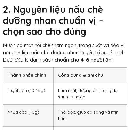
2. Nguyên liệu nấu chè
dưỡng nhan chuẩn vị –
chọn sao cho đúng
Muốn có một nồi chè thơm ngon, trong suốt và dẻo vị,
nguyên liệu nấu chè dưỡng nhan
là yếu tố quyết định.
Dưới đây là danh sách
chuẩn cho 4–6 người ăn
:
Thành phần chính
Công dụng & ghi chú
Tuyết yến (10–15g)
Làm mát, dưỡng ẩm, tăng độ
sánh tự nhiên
Nhựa đào (10g)
Thải độc, giúp da sáng và mịn
hơn