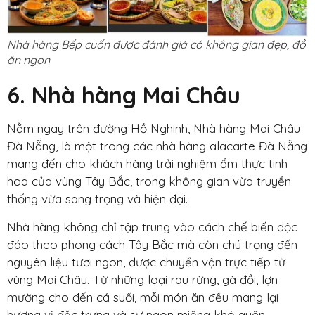
Nhà hàng Bếp cuốn được đánh giá có không gian đẹp, đồ
ăn ngon
6. Nhà hàng Mai Châu
Nằm ngay trên đường Hồ Nghinh, Nhà hàng Mai Châu
Đà Nẵng, là một trong các nhà hàng alacarte Đà Nẵng
mang đến cho khách hàng trải nghiệm ẩm thực tinh
hoa của vùng Tây Bắc, trong không gian vừa truyền
thống vừa sang trọng và hiện đại.
Nhà hàng không chỉ tập trung vào cách chế biến độc
đáo theo phong cách Tây Bắc mà còn chú trọng đến
nguyên liệu tươi ngon, được chuyển vận trực tiếp từ
vùng Mai Châu. Từ những loại rau rừng, gà đồi, lợn
mường cho đến cá suối, mỗi món ăn đều mang lại
hương vị đặc trưng và sự ngon miệng khó quên.