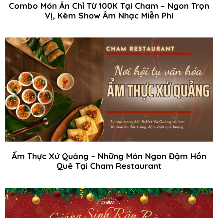
Combo Món Ăn Chỉ Từ 100K Tại Cham – Ngon Trọn
Vị, Kèm Show Âm Nhạc Miễn Phí
Ẩm Thực Xứ Quảng – Những Món Ngon Đậm Hồn
Quê Tại Cham Restaurant