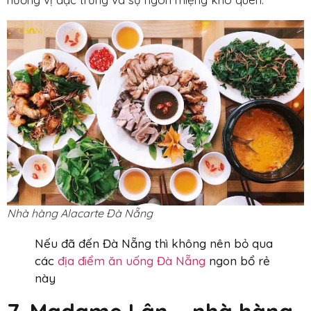
Nhà hàng Alacarte Đà Nẵng
Nếu đã đến Đà Nẵng thì không nên bỏ qua
các
địa điểm ăn uống Đà Nẵng
ngon bổ rẻ
này