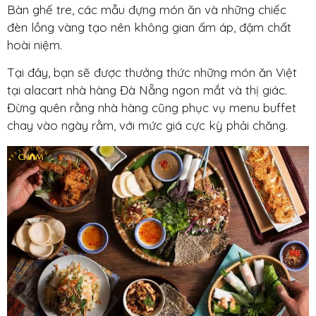
Bàn ghế tre, các mẫu đựng món ăn và những chiếc
đèn lồng vàng tạo nên không gian ấm áp, đậm chất
hoài niệm.
Tại đây, bạn sẽ được thưởng thức những món ăn Việt
tại alacart nhà hàng Đà Nẵng ngon mắt và thị giác.
Đừng quên rằng nhà hàng cũng phục vụ menu buffet
chay vào ngày rằm, với mức giá cực kỳ phải chăng.