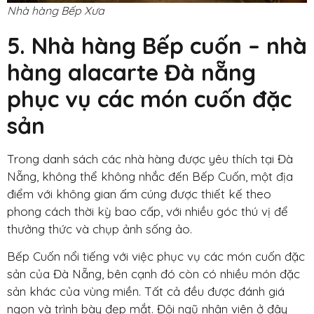
Nhà hàng Bếp Xưa
5. Nhà hàng Bếp cuốn – nhà
hàng alacarte Đà nẵng
phục vụ các món cuốn đặc
sản
Trong danh sách các nhà hàng được yêu thích tại Đà
Nẵng, không thể không nhắc đến Bếp Cuốn, một địa
điểm với không gian ấm cúng được thiết kế theo
phong cách thời kỳ bao cấp, với nhiều góc thú vị để
thưởng thức và chụp ảnh sống ảo.
Bếp Cuốn nổi tiếng với việc phục vụ các món cuốn đặc
sản của Đà Nẵng, bên cạnh đó còn có nhiều món đặc
sản khác của vùng miền. Tất cả đều được đánh giá
ngon và trình bày đẹp mắt. Đội ngũ nhân viên ở đây