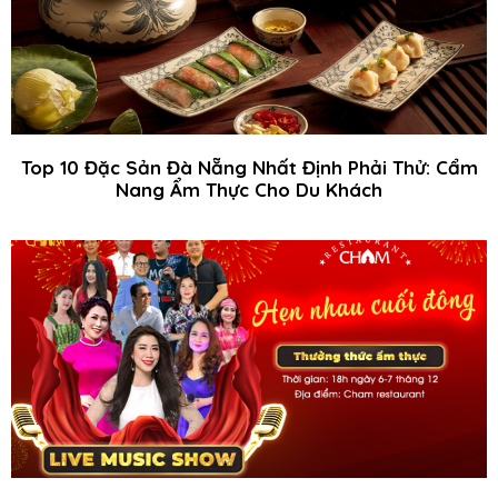
Top 10 Đặc Sản Đà Nẵng Nhất Định Phải Thử: Cẩm
Nang Ẩm Thực Cho Du Khách