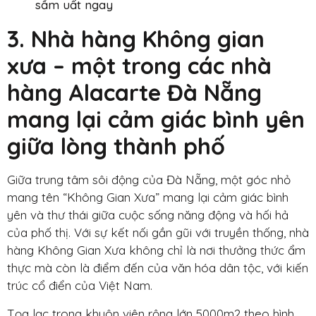
sầm uất ngay
3. Nhà hàng Không gian
xưa – một trong các nhà
hàng Alacarte Đà Nẵng
mang lại cảm giác bình yên
giữa lòng thành phố
Giữa trung tâm sôi động của Đà Nẵng, một góc nhỏ
mang tên “Không Gian Xưa” mang lại cảm giác bình
yên và thư thái giữa cuộc sống năng động và hối hả
của phố thị. Với sự kết nối gần gũi với truyền thống, nhà
hàng Không Gian Xưa không chỉ là nơi thưởng thức ẩm
thực mà còn là điểm đến của văn hóa dân tộc, với kiến
trúc cổ điển của Việt Nam.
Tọa lạc trong khuôn viên rộng lớn 5000m2 theo hình