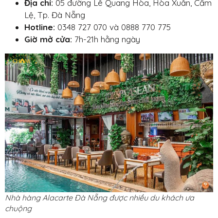
Địa chỉ:
05 đường Lê Quang Hòa, Hòa Xuân, Cẩm
Lệ, Tp. Đà Nẵng
Hotline:
0348 727 070 và 0888 770 775
Giờ mở cửa:
7h-21h hằng ngày
Nhà hàng Alacarte Đà Nẵng được nhiều du khách ưa
chuộng