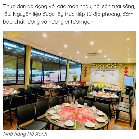
Thực đơn đa dạng với các món nhậu, hải sản tươi sống,
lẩu. Nguyên liệu được lấy trực tiếp từ địa phương, đảm
bảo chất lượng và hương vị tươi ngon.
Nhà hàng Hồ Xanh