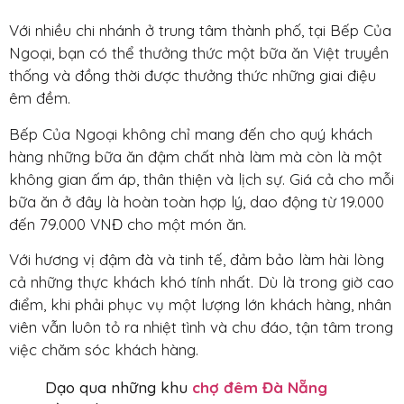
Với nhiều chi nhánh ở trung tâm thành phố, tại Bếp Của
Ngoại, bạn có thể thưởng thức một bữa ăn Việt truyền
thống và đồng thời được thưởng thức những giai điệu
êm đềm.
Bếp Của Ngoại không chỉ mang đến cho quý khách
hàng những bữa ăn đậm chất nhà làm mà còn là một
không gian ấm áp, thân thiện và lịch sự. Giá cả cho mỗi
bữa ăn ở đây là hoàn toàn hợp lý, dao động từ 19.000
đến 79.000 VNĐ cho một món ăn.
Với hương vị đậm đà và tinh tế, đảm bảo làm hài lòng
cả những thực khách khó tính nhất. Dù là trong giờ cao
điểm, khi phải phục vụ một lượng lớn khách hàng, nhân
viên vẫn luôn tỏ ra nhiệt tình và chu đáo, tận tâm trong
việc chăm sóc khách hàng.
Dạo qua những khu
chợ đêm Đà Nẵng