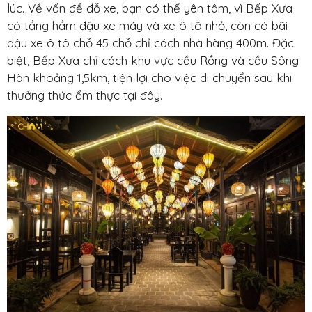
lúc. Về vấn đề đỗ xe, bạn có thể yên tâm, vì Bếp Xưa
có tầng hầm đậu xe máy và xe ô tô nhỏ, còn có bãi
đậu xe ô tô chỗ 45 chỗ chỉ cách nhà hàng 400m. Đặc
biệt, Bếp Xưa chỉ cách khu vực cầu Rồng và cầu Sông
Hàn khoảng 1,5km, tiện lợi cho việc di chuyển sau khi
thưởng thức ẩm thực tại đây.