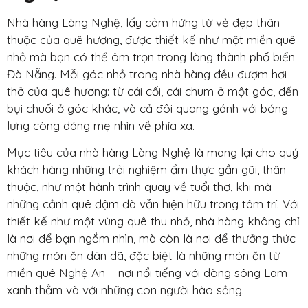
Nhà hàng Làng Nghệ, lấy cảm hứng từ vẻ đẹp thân
thuộc của quê hương, được thiết kế như một miền quê
nhỏ mà bạn có thể ôm trọn trong lòng thành phố biển
Đà Nẵng. Mỗi góc nhỏ trong nhà hàng đều đượm hơi
thở của quê hương: từ cái cối, cái chum ở một góc, đến
bụi chuối ở góc khác, và cả đôi quang gánh với bóng
lưng còng dáng mẹ nhìn về phía xa.
Mục tiêu của nhà hàng Làng Nghệ là mang lại cho quý
khách hàng những trải nghiệm ẩm thực gần gũi, thân
thuộc, như một hành trình quay về tuổi thơ, khi mà
những cảnh quê đậm đà vẫn hiện hữu trong tâm trí. Với
thiết kế như một vùng quê thu nhỏ, nhà hàng không chỉ
là nơi để bạn ngắm nhìn, mà còn là nơi để thưởng thức
những món ăn dân dã, đặc biệt là những món ăn từ
miền quê Nghệ An – nơi nổi tiếng với dòng sông Lam
xanh thẳm và với những con người hào sảng.